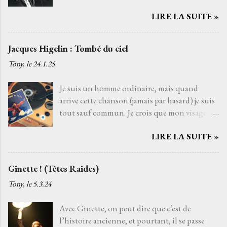
que Le temps qui reste de Serge Reggiani sur
o
m
LIRE LA SUITE »
un texte de Jean-Loup Dabadie et une très
m
belle musique d'Alain Goraguer. Je ne l’ai pas
e
choisie parce que la voix fatiguée de son
Jacques Higelin : Tombé du ciel
n
interprète me rappelle celle d'un grand-père
t
Tony, le
24.1.25
que j'aurais aimé connaître, avec qui j'aurais
a
pu découvrir la vie. Je ne l’ai pas non plus
i
Je suis un homme ordinaire, mais quand
choisie parce que choisir Serge Reggiani, c’est
r
arrive cette chanson (jamais par hasard) je suis
choisir l'un des moyens le plus sûr pour éviter
e
tout sauf commun. Je crois que mon visage
les jets de pierres des pédants du monde de la
s'illumine de cette lueur musicale, une
musique. Je l’ai choisie parce que, pour moi,
LIRE LA SUITE »
lumière qui ne vient pas du soleil, mais d’une
c’est la plus belle chanson française de tous les
voix qui m’enveloppe, celle de Jacques Higelin
temps. Et si quelqu’un venait à dire que ce
. Tombé du ciel s’élève comme un souffle dans
n’est pas le cas, je le prendrais
Ginette ! (Têtes Raides)
l’air. Les premières notes s’immiscent sous ma
personnellement. C'est une de ces chansons
Tony, le
5.3.24
peau, et tout ce qui pèsent sur les épaules
que l’on ne découvre pas par hasard. Pour moi,
disparaît, s’évapore comme une brume
et comme pour beaucoup de gens j'imagine,
Avec Ginette, on peut dire que c’est de
matinale. Parfois je ferme les yeux, laissant la
c'est par le film Deux jours à tuer avec Albert
l’histoire ancienne, et pourtant, il se passe
mélodie se mêler à la danse du vent. Parfois je
Dupontel qu...