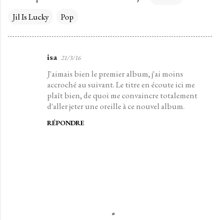
Jil Is Lucky
Pop
isa
21/3/16
C
J'aimais bien le premier album, j'ai moins
o
accroché au suivant. Le titre en écoute ici me
m
plaît bien, de quoi me convaincre totalement
m
d'aller jeter une oreille à ce nouvel album.
e
RÉPONDRE
n
t
a
i
r
e
s