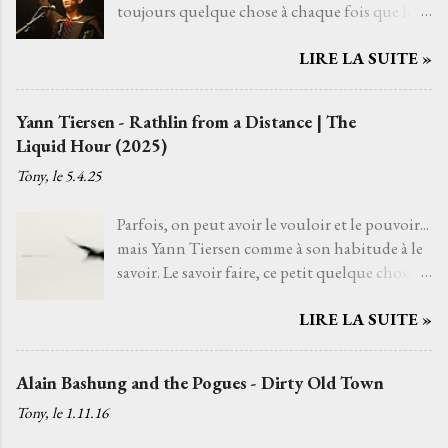
toujours quelque chose à chaque fois que le
regarde les étoiles s'il fait nuit. Je regarde vers
morceau démarre, comme si un cycle revenait
les cieux dès fois que… un chanteur de charme
LIRE LA SUITE »
encore et encore, que chaque écoute
ou un pot d’fleurs… Les mots, ces mots,
réenclenche en moi les mêmes sensations
s’accrochent au cœur comme un poème
malgré les années qui passent. J'en ai fait une
ancien que j'aurais toujours connu sans jamais
Yann Tiersen - Rathlin from a Distance | The
histoire sans fin. Ginette est la huitième piste
l’avoir appris. La gravité s’éloigne, comme si
Liquid Hour (2025)
du premier album Not Dead But bien raides
Higelin me tendait la main pour m’arracher
Tony, le
5.4.25
(1989) de Têtes Raides . Il faut vivre cela, dans
au sol. Je ne suis plus assis, je plane.
la pénombre d'une salle de concert, pour
Amoureux. Les souvenirs, les regrets, les
Parfois, on peut avoir le vouloir et le pouvoir...
pouvoir y trouver sa place dans cette
doutes, les erreurs, les chagrins s’effacent,
mais Yann Tiersen comme à son habitude à le
suspension du temps. Cette suspension qui
balayés par ...
savoir. Le savoir faire, ce petit quelque chose
balance les âmes. Elle n'a pas besoin de moi,
qui fait virevolter mon âme à chaque écoute.
mais moi j’ai besoin d’elle. J’ai besoin de cette
LIRE LA SUITE »
Que dire, que dire, que dire… Les voilà enfin,
présence dans ma vie, complice dans les rêves
les grands espaces. Le vent caressant l’eau, les
et dans les envies, pour rouvrir les tiroirs de
tourbières qui s’étirent et la mélodie qui
souvenirs. Quand ça va mal, quand ça va bien,
Alain Bashung and the Pogues - Dirty Old Town
s’infiltre comme une brume légère. Il n’y a pas
j'ai besoin de passer du temps avec elle, qu’on
Tony, le
1.11.16
de retour en arrière ici, juste un lent
ne s’en lasse pas, qu’on trouve le goût d’un
glissement vers l’horizon, porté par le souffle
bon moment, même pour cinq minutes