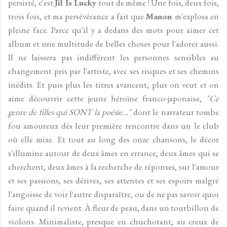
persisté, c'est
Jil Is Lucky
tout de même ! Une fois, deux fois,
trois fois, et ma persévérance a fait que
Manon
m'explosa en
pleine face. Parce qu'il y a dedans des mots pour aimer cet
album et une multitude de belles choses pour l'adorer aussi.
Il ne laissera pas indifférent les personnes sensibles au
changement pris par l'artiste, avec ses risques et ses chemins
inédits. Et puis plus les titres avancent, plus on veut et on
aime découvrir cette jeune héroïne franco-japonaise,
"Ce
genre de filles qui SONT la poésie..."
dont le narrateur tombe
fou amoureux dès leur première rencontre dans un le club
où elle mixe. Et tout au long des onze chansons, le décor
s'illumine autour de deux âmes en errance, deux âmes qui se
cherchent, deux âmes à la recherche de réponses, sur l'amour
et ses passions, ses dérives, ses attentes et ses espoirs malgré
l'angoisse de voir l'autre disparaître, ou de ne pas savoir quoi
faire quand il revient. À fleur de peau, dans un tourbillon de
violons. Minimaliste, presque en chuchotant, au creux de