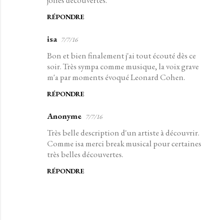
n
t
RÉPONDRE
a
isa
7/7/16
i
Bon et bien finalement j'ai tout écouté dès ce
r
soir. Très sympa comme musique, la voix grave
e
m'a par moments évoqué Leonard Cohen.
s
RÉPONDRE
Anonyme
7/7/16
Très belle description d'un artiste à découvrir.
Comme isa merci break musical pour certaines
très belles découvertes.
RÉPONDRE