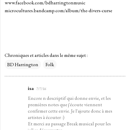
www.facebook.com/bdharringtonmusic
microcultures.bandcamp.com/album/the-divers-curse
Chroniques et articles dans le même sujet :
BD Harrington
Folk
isa
7/7/16
C
Encore n descriptif qui donne envie, et les
o
premières notes que j'écoute viennent
m
confirmer cette envie. Je l'ajoute donc à mes
m
artistes à écouter :)
e
Et merci au passage Break musical pour les
jolies découvertes.