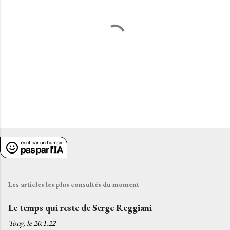
E
n
r
e
g
i
Les articles les plus consultés du moment
s
t
Le temps qui reste de Serge Reggiani
r
Tony, le
20.1.22
e