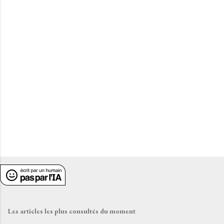
t
a
i
r
e
s
Les articles les plus consultés du moment