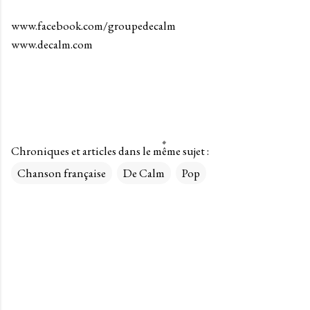
www.facebook.com/groupedecalm
www.decalm.com
Chroniques et articles dans le même sujet :
Chanson française
De Calm
Pop
C
o
m
m
e
n