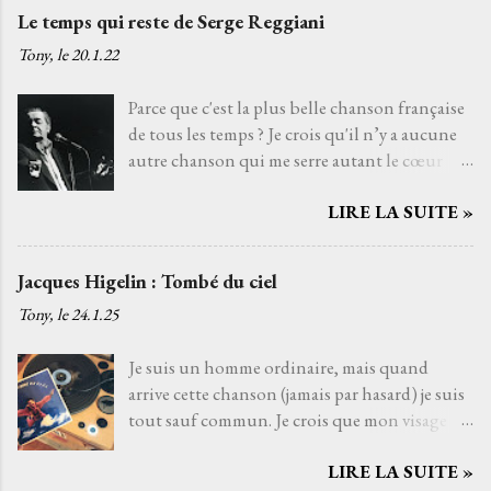
Le temps qui reste de Serge Reggiani
Tony, le
20.1.22
Parce que c'est la plus belle chanson française
de tous les temps ? Je crois qu'il n’y a aucune
autre chanson qui me serre autant le cœur
que Le temps qui reste de Serge Reggiani sur
LIRE LA SUITE »
un texte de Jean-Loup Dabadie et une très
belle musique d'Alain Goraguer. Je ne l’ai pas
choisie parce que la voix fatiguée de son
Jacques Higelin : Tombé du ciel
interprète me rappelle celle d'un grand-père
Tony, le
24.1.25
que j'aurais aimé connaître, avec qui j'aurais
pu découvrir la vie. Je ne l’ai pas non plus
Je suis un homme ordinaire, mais quand
choisie parce que choisir Serge Reggiani, c’est
arrive cette chanson (jamais par hasard) je suis
choisir l'un des moyens le plus sûr pour éviter
tout sauf commun. Je crois que mon visage
les jets de pierres des pédants du monde de la
s'illumine de cette lueur musicale, une
musique. Je l’ai choisie parce que, pour moi,
LIRE LA SUITE »
lumière qui ne vient pas du soleil, mais d’une
c’est la plus belle chanson française de tous les