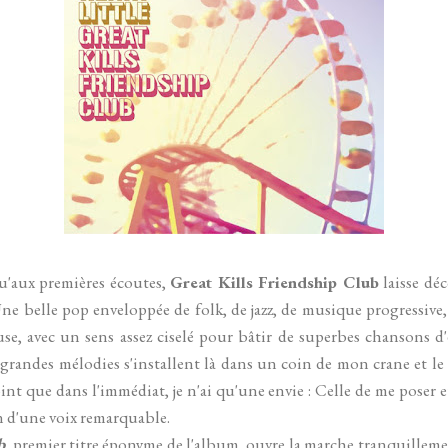
u'aux premières écoutes,
Great Kills Friendship Club
laisse dé
ne belle pop enveloppée de folk, de jazz, de musique progressive, 
e, avec un sens assez ciselé pour bâtir de superbes chansons d'
s grandes mélodies s'installent là dans un coin de mon crane et le
oint que dans l'immédiat, je n'ai qu'une envie : Celle de me poser e
n d'une voix remarquable.
b
, premier titre éponyme de l'album, ouvre la marche tranquillem