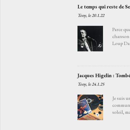
t
Le temps qui reste de S
r
e
Tony, le
20.1.22
r
u
Parce que
n
chanson 
c
Loup Daba
o
fatiguée 
m
j'aurais 
m
choisir l
e
Je l’ai c
n
Jacques Higelin : Tombé
quelqu’un
t
Tony, le
24.1.25
a
chansons
i
c'est par
r
Je suis u
e
commun. 
soleil, m
souffle d
disparaît