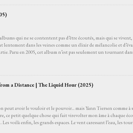
du vent. Parfois je regarde les étoiles s'il fait nuit. Je regarde vers l
 de charme ou un pot d’fleurs… Les mots, ces mots, s’accrochen
05)
e j'aurais toujours connu sans jamais l’avoir appris. La gravité s’
a main pour m’arracher au sol. Je ne suis plus assis, je plane. Amour
es doutes, les erreurs, les chagrins s’effacent, balayés par ...
s albums qui ne se contentent pas d’être écoutés, mais qui se vivent,
nt lentement dans les veines comme un élixir de mélancolie et d’év
artie. Paru en 2005, cet album n’est pas seulement un tournant dans 
ri du cœur, un souffle incandescent, un voyage où chaque chanson 
lgré la présence d'un soleil éclatant quand je l'écoute. Dès les pre
n-totem qui donne son nom à l’album, on sent le vent de la liberté 
coustique vibre comme une route sans fin, la voix de Raphaël oscille
from a Distance | The Liquid Hour (2025)
ue les paroles dessinent un horizon mouvant, où l’amour et l’erran
 destin incertain. Puis viennent les joyaux de ce chef-d'œuvre inte
as fâchés , où l’urgence du départ se mêle à une douceur déchiran.
on peut avoir le vouloir et le pouvoir... mais Yann Tiersen comme à 
ire, ce petit quelque chose qui fait virevolter mon âme à chaque éco
 Les voilà enfin, les grands espaces. Le vent caressant l’eau, les tourb
ui s’infiltre comme une brume légère. Il n’y a pas de retour en arriè