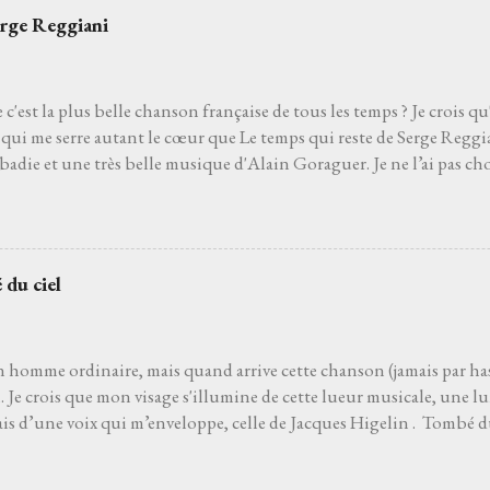
erge Reggiani
 c'est la plus belle chanson française de tous les temps ? Je crois qu
qui me serre autant le cœur que Le temps qui reste de Serge Reggia
die et une très belle musique d'Alain Goraguer. Je ne l’ai pas choi
de son interprète me rappelle celle d'un grand-père que j'aurais ai
pu découvrir la vie. Je ne l’ai pas non plus choisie parce que choisir 
'un des moyens le plus sûr pour éviter les jets de pierres des pédan
hoisie parce que, pour moi, c’est la plus belle chanson française de to
 du ciel
 venait à dire que ce n’est pas le cas, je le prendrais personnelleme
 que l’on ne découvre pas par hasard. Pour moi, et comme pour be
 le film Deux jours à tuer avec Albert Dupontel qu...
n homme ordinaire, mais quand arrive cette chanson (jamais par has
Je crois que mon visage s'illumine de cette lueur musicale, une lu
ais d’une voix qui m’enveloppe, celle de Jacques Higelin . Tombé d
ans l’air. Les premières notes s’immiscent sous ma peau, et tout ce q
, s’évapore comme une brume matinale. Parfois je ferme les yeux, lai