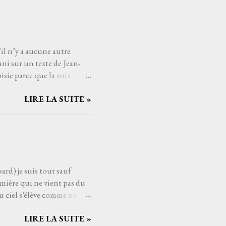
'il n’y a aucune autre
ni sur un texte de Jean-
sie parce que la voix
mé connaître, avec qui
LIRE LA SUITE »
Serge Reggiani, c’est
ts du monde de la musique.
us les temps. Et si
nt. C'est une de ces
aucoup de gens j'imagine,
ard) je suis tout sauf
mière qui ne vient pas du
u ciel s’élève comme un
ui pèsent sur les épaules
LIRE LA SUITE »
ssant la mélodie se mêler à