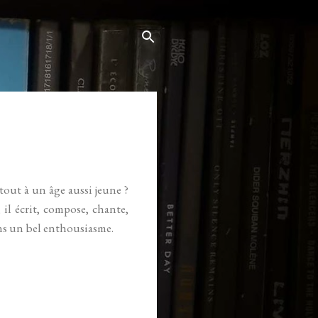
rtout à un âge aussi jeune ?
 il écrit, compose, chante,
ans un bel enthousiasme.