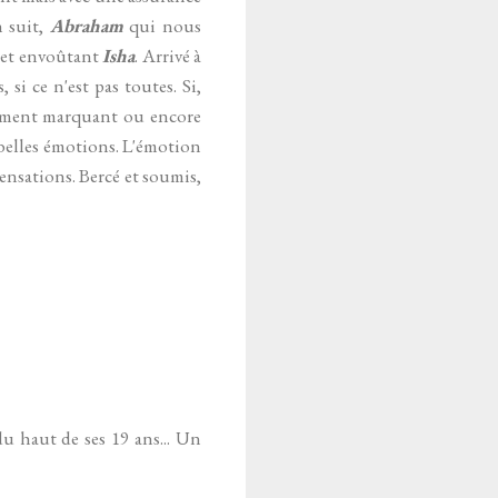
n suit,
Abraham
qui nous
t et envoûtant
Isha
. Arrivé à
si ce n'est pas toutes. Si,
èrement marquant ou encore
e belles émotions. L'émotion
sensations. Bercé et soumis,
du haut de ses 19 ans... Un