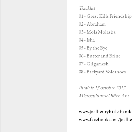
Tracklist
01 - Great Kills Friendshi
02 - Abraham
03 - Mola Molasba
04 - Isha
05 - By the Bye
06 - Butter and Brine
07 - Gilgamesh
08 - Backyard Volcanoes
Paraît le 13 octobre 2017
Microcultures/Differ-Ant
www.joelhenrylittle.ban
www.facebook.com/joelhen