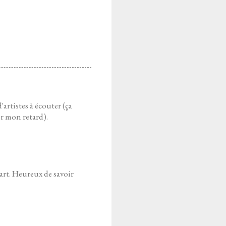
'artistes à écouter (ça
per mon retard).
art. Heureux de savoir