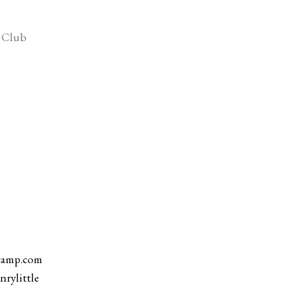
p Club
dcamp.com
rylittle