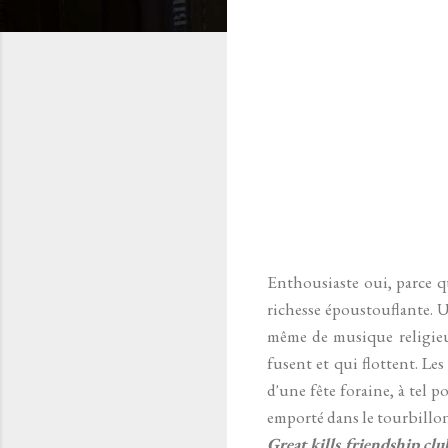
Enthousiaste oui, parce q
richesse époustouflante. U
même de musique religieus
fusent et qui flottent. Le
d'une fête foraine, à tel p
emporté dans le tourbillo
Great kills friendship clu