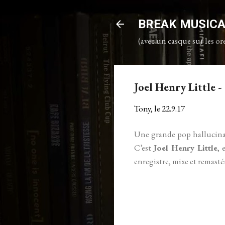
BREAK MUSIC
(avec un casque sur les ore
Joel Henry Little 
Tony, le
22.9.17
Une grande pop hallucinante
C’est
Joel Henry Little
, 
enregistre, mixe et remast