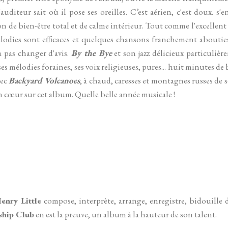
auditeur sait où il pose ses oreilles. C’est aérien, c'est doux. s'e
 de bien-être total et de calme intérieur. Tout comme l'excellen
élodies sont efficaces et quelques chansons franchement abouties, 
a pas changer d'avis.
By the Bye
et son jazz délicieux particuli
ses mélodies foraines, ses voix religieuses, pures... huit minutes d
vec
Backyard Volcanoes
, à chaud, caresses et montagnes russes de 
 cœur sur cet album. Quelle belle année musicale !
enry Little
compose, interprète, arrange, enregistre, bidouille 
ship Club
en est la preuve, un album à la hauteur de son talent.