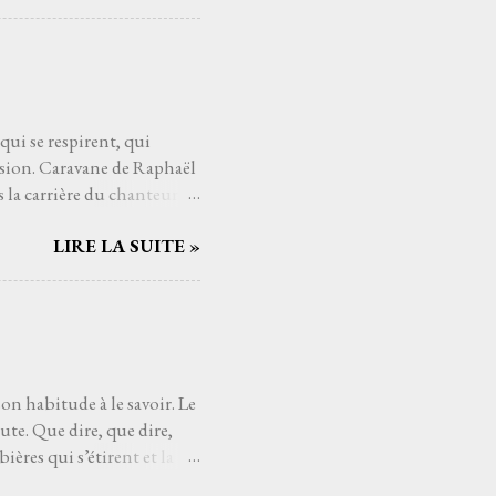
es cieux dès fois que… un
t au cœur comme un poème
éloigne, comme si Higelin me
eux. Les souvenirs, les
 qui se respirent, qui
asion. Caravane de Raphaël
la carrière du chanteur : il
est une halte sous un ciel
LIRE LA SUITE »
mières notes de Caravane ,
caresser la peau. La
 entre fragilité et ferveur,
ce s’entrelacent comme les
mporel de disque : Ne
..
son habitude à le savoir. Le
ute. Que dire, que dire,
ières qui s’étirent et la
re ici, juste un lent