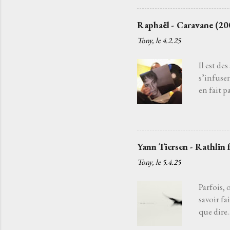
la danse 
chanteur
Raphaël - Caravane (20
ancien qu
Tony, le
4.2.25
tendait l
regrets, l
Il est de
s’infuse
en fait p
est un c
chargé ma
la chanso
guitare a
Yann Tiersen - Rathlin 
tandis q
Tony, le
5.4.25
fils d’un
partons p
Parfois, 
savoir fa
que dire…
mélodie q