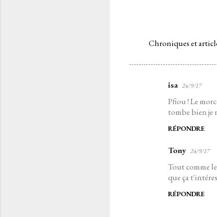
Chroniques et articl
isa
24/9/17
C
Pfiou ! Le morc
o
tombe bien je n
m
RÉPONDRE
m
e
Tony
24/9/17
n
Tout comme le 
t
que ça t'intére
a
RÉPONDRE
i
r