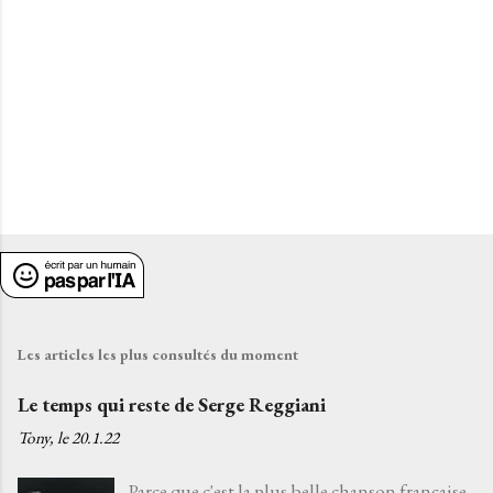
r
e
s
Les articles les plus consultés du moment
Le temps qui reste de Serge Reggiani
Tony, le
20.1.22
Parce que c'est la plus belle chanson française