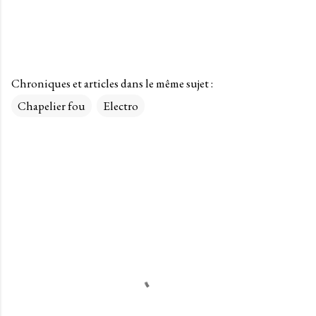
Chroniques et articles dans le même sujet :
Chapelier fou
Electro
C
o
m
m
e
n
t
a
i