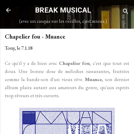
Accéder au contenu principal
BREAK MUSICAL
(avec un casque sur les oreilles, c'est mieux.)
Chapelier fou - Muance
Tony, le
7.1.18
Ce qu'il y a de bien avec
Chapelier fou
, c'est que tout est
doux. Une bonne dose de mélodies rassurantes, feutrées
comme la bande-son d'un vieux rêve.
Muance
, son dernier
album plaira autant aux amateurs du genre, qu'aux esprits
trop rêveurs et très ouverts.