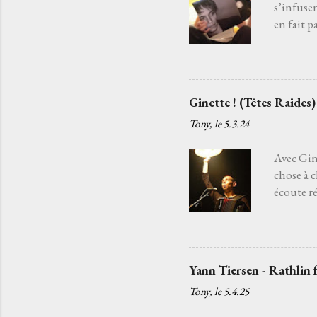
s’infuse
en fait p
est un c
chargé ma
la chanso
guitare a
Ginette ! (Têtes Raides)
tandis q
Tony, le
5.3.24
fils d’un
partons p
Avec Gine
chose à 
écoute ré
sans fin.
Raides . 
cette sus
moi j’ai 
Yann Tiersen - Rathlin 
envies, p
Tony, le
5.4.25
temps av
minutes t