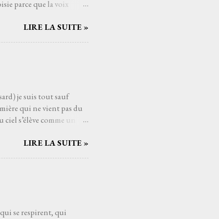
sie parce que la voix
mé connaître, avec qui
LIRE LA SUITE »
Serge Reggiani, c’est
ts du monde de la musique.
us les temps. Et si
nt. C'est une de ces
aucoup de gens j'imagine,
ard) je suis tout sauf
mière qui ne vient pas du
u ciel s’élève comme un
ui pèsent sur les épaules
LIRE LA SUITE »
ssant la mélodie se mêler à
es cieux dès fois que… un
t au cœur comme un poème
éloigne, comme si Higelin me
eux. Les souvenirs, les
 qui se respirent, qui