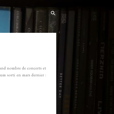
rand nombre de concerts et
bum sorti en mars dernier :