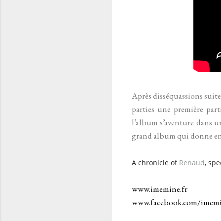
Après disséquassions suite
parties une première part
l’album s’aventure dans u
grand album qui donne envi
A chronicle of
Renaud
, sp
www.imemine.fr
www.facebook.com/imem