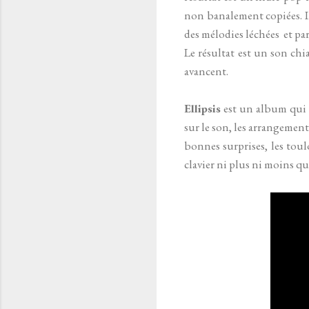
non banalement copiées. Il 
des mélodies léchées et p
Le résultat est un son chi
avancent.
Ellipsis
est un album qui 
sur le son, les arrangement
bonnes surprises, les toulo
clavier ni plus ni moins q