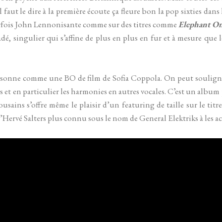
faut le dire à la première écoute ça fleure bon la pop sixties dans 
arfois John Lennonisante comme sur des titres comme
Elephant O
adé, singulier qui s’affine de plus en plus en fur et à mesure que 
sonne comme une BO de film de Sofia Coppola. On peut souligne
s et en particulier les harmonies en autres vocales. C’est un album
usains s’offre même le plaisir d’un featuring de taille sur le titr
u’Hervé Salters plus connu sous le nom de General Elektriks à les 