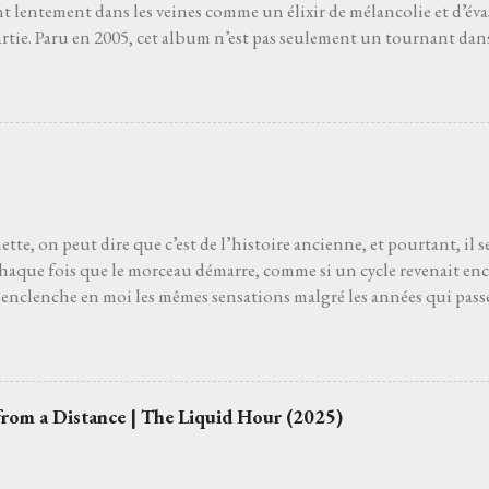
nt lentement dans les veines comme un élixir de mélancolie et d’év
artie. Paru en 2005, cet album n’est pas seulement un tournant dans 
ri du cœur, un souffle incandescent, un voyage où chaque chanson 
lgré la présence d'un soleil éclatant quand je l'écoute. Dès les pre
n-totem qui donne son nom à l’album, on sent le vent de la liberté 
coustique vibre comme une route sans fin, la voix de Raphaël oscille
ue les paroles dessinent un horizon mouvant, où l’amour et l’erran
 destin incertain. Puis viennent les joyaux de ce chef-d'œuvre inte
as fâchés , où l’urgence du départ se mêle à une douceur déchiran.
tte, on peut dire que c’est de l’histoire ancienne, et pourtant, il 
chaque fois que le morceau démarre, comme si un cycle revenait en
enclenche en moi les mêmes sensations malgré les années qui passen
 Ginette est la huitième piste du premier album Not Dead But bien 
Il faut vivre cela, dans la pénombre d'une salle de concert, pour pou
pension du temps. Cette suspension qui balance les âmes. Elle n'a 
besoin d’elle. J’ai besoin de cette présence dans ma vie, complice dans
from a Distance | The Liquid Hour (2025)
our rouvrir les tiroirs de souvenirs. Quand ça va mal, quand ça va bi
ec elle, qu’on ne s’en lasse pas, qu’on trouve le goût d’un bon m
rente, c'est court mais ça suffira. Les notes d'ac...