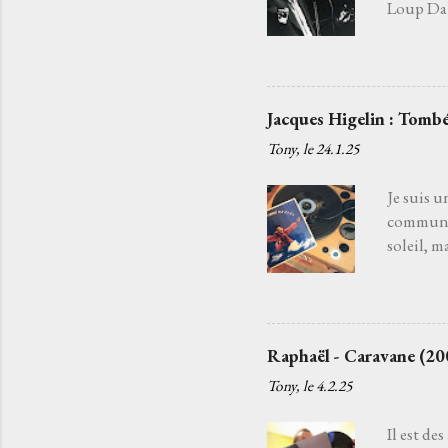
Loup Daba
fatiguée 
j'aurais 
choisir l
Je l’ai c
Jacques Higelin : Tombé
quelqu’un
Tony, le
24.1.25
chansons
c'est par
Je suis u
commun. 
soleil, m
souffle d
disparaît
la danse 
chanteur
Raphaël - Caravane (20
ancien qu
Tony, le
4.2.25
tendait l
regrets, l
Il est de