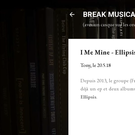
BREAK MUSIC
(avec un casque sur les ore
I Me Mine - Ellipsi
Tony, le
20.5.18
Depuis 2013, le groupe (F
déjà un ep et deux albums.
Ellipsis
.