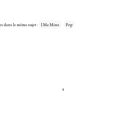
es dans le même sujet :
I Me Mine
Pop