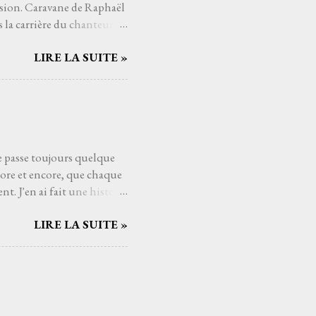
asion. Caravane de Raphaël
la carrière du chanteur : il
est une halte sous un ciel
LIRE LA SUITE »
mières notes de Caravane ,
caresser la peau. La
 entre fragilité et ferveur,
ce s’entrelacent comme les
mporel de disque : Ne
..
se passe toujours quelque
core et encore, que chaque
t. J'en ai fait une histoire
raides (1989) de Têtes
LIRE LA SUITE »
voir y trouver sa place dans
pas besoin de moi, mais
 les rêves et dans les
en, j'ai besoin de passer du
oment, même pour cinq