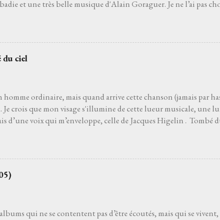
die et une très belle musique d'Alain Goraguer. Je ne l’ai pas choi
de son interprète me rappelle celle d'un grand-père que j'aurais ai
pu découvrir la vie. Je ne l’ai pas non plus choisie parce que choisir 
'un des moyens le plus sûr pour éviter les jets de pierres des pédan
hoisie parce que, pour moi, c’est la plus belle chanson française de to
 du ciel
 venait à dire que ce n’est pas le cas, je le prendrais personnelleme
 que l’on ne découvre pas par hasard. Pour moi, et comme pour be
 le film Deux jours à tuer avec Albert Dupontel qu...
n homme ordinaire, mais quand arrive cette chanson (jamais par has
Je crois que mon visage s'illumine de cette lueur musicale, une lu
ais d’une voix qui m’enveloppe, celle de Jacques Higelin . Tombé d
ans l’air. Les premières notes s’immiscent sous ma peau, et tout ce q
, s’évapore comme une brume matinale. Parfois je ferme les yeux, lai
du vent. Parfois je regarde les étoiles s'il fait nuit. Je regarde vers l
 de charme ou un pot d’fleurs… Les mots, ces mots, s’accrochen
05)
e j'aurais toujours connu sans jamais l’avoir appris. La gravité s’
a main pour m’arracher au sol. Je ne suis plus assis, je plane. Amour
es doutes, les erreurs, les chagrins s’effacent, balayés par ...
s albums qui ne se contentent pas d’être écoutés, mais qui se vivent,