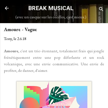
Accéder au contenu principal
BREAK MUSICAL
(avec un casque sur les oreilles, c'est mieux.)
Amoure - Vague
Tony, le
2.6.18
Amoure
, c'est un trio étonnant, totalement frais qui jongle
frénétiquement entre une pop déferlante et un rock
volcanique, avec une envie communicative. Une envie de
profiter, de danser, d'aimer.