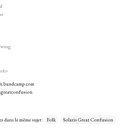
ad
ne
 Swing
neko
on.bandcamp.com
sgreatconfusion
es dans le même sujet :
Folk
Solaris Great Confusion