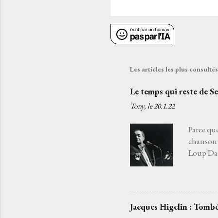
Les articles les plus consult
Le temps qui reste de S
Tony, le
20.1.22
Parce que
chanson 
Loup Daba
fatiguée 
j'aurais 
choisir l
Je l’ai c
Jacques Higelin : Tombé
quelqu’un