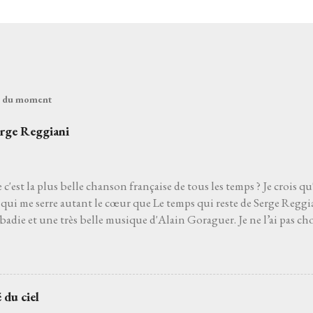
és du moment
erge Reggiani
 c'est la plus belle chanson française de tous les temps ? Je crois qu
qui me serre autant le cœur que Le temps qui reste de Serge Reggia
die et une très belle musique d'Alain Goraguer. Je ne l’ai pas choi
de son interprète me rappelle celle d'un grand-père que j'aurais ai
pu découvrir la vie. Je ne l’ai pas non plus choisie parce que choisir 
'un des moyens le plus sûr pour éviter les jets de pierres des pédan
hoisie parce que, pour moi, c’est la plus belle chanson française de to
 du ciel
 venait à dire que ce n’est pas le cas, je le prendrais personnelleme