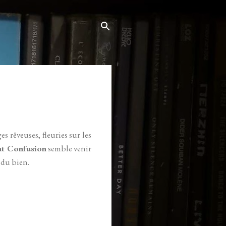
 rêveuses, fleuries sur les
at Confusion
semble venir
 du bien.