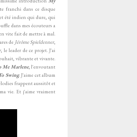
blimissime introduction
My
te franchi dans ce disque
cet été indien qui dure, qui
ouffle dans mes écouteurs a
n vite fait de mettre à mal.
tares de
Jérôme Spieldenner
,
r
, le leader de ce projet. J'ai
hait, vibrante et vivante.
o Me Marlene
, l'envoutant
 To Swing
. J'aime cet album
lodies frappent aussitôt et
a vie. Et j'aime vraiment