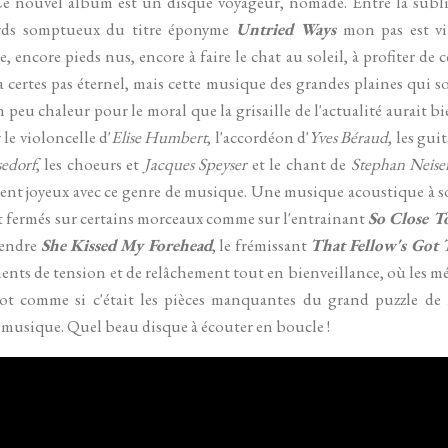
s. Ce nouvel album est un disque voyageur, nomade. Entre la su
ords somptueux du titre éponyme
Untried Ways
mon pas est vi
, encore pieds nus, encore à faire le chat au soleil, à profiter de 
a certes pas éternel, mais cette musique des grandes plaines qui s
 peu chaleur pour le moral que la grisaille de l'actualité aurait bie
 le violoncelle d'
Elise Humbert
, l'accordéon d'
Yves Béraud
, les gui
edorf
, les choeurs et
Jacques Speyser
et le chant de
Stephan Neise
t joyeux avec ce genre de musique. Une musique acoustique à sou
 fermés sur certains morceaux comme sur l'entrainant
So Close T
 tendre
She Kissed My Forehead
, le frémissant
That Fellow's Got
nts de tension et de relâchement tout en bienveillance, où les mé
ot comme si c'était les pièces manquantes du grand puzzle de m
 musique. Quel beau disque à écouter en boucle !