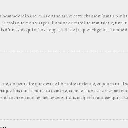
 que l’on ne découvre pas par hasard. Pour moi, et comme pour be
 le film Deux jours à tuer avec Albert Dupontel qu...
n homme ordinaire, mais quand arrive cette chanson (jamais par has
Je crois que mon visage s'illumine de cette lueur musicale, une lu
ais d’une voix qui m’enveloppe, celle de Jacques Higelin . Tombé d
ans l’air. Les premières notes s’immiscent sous ma peau, et tout ce q
, s’évapore comme une brume matinale. Parfois je ferme les yeux, lai
du vent. Parfois je regarde les étoiles s'il fait nuit. Je regarde vers l
 de charme ou un pot d’fleurs… Les mots, ces mots, s’accrochen
e j'aurais toujours connu sans jamais l’avoir appris. La gravité s’
a main pour m’arracher au sol. Je ne suis plus assis, je plane. Amour
es doutes, les erreurs, les chagrins s’effacent, balayés par ...
tte, on peut dire que c’est de l’histoire ancienne, et pourtant, il 
chaque fois que le morceau démarre, comme si un cycle revenait en
enclenche en moi les mêmes sensations malgré les années qui passen
 Ginette est la huitième piste du premier album Not Dead But bien 
Il faut vivre cela, dans la pénombre d'une salle de concert, pour pou
pension du temps. Cette suspension qui balance les âmes. Elle n'a 
besoin d’elle. J’ai besoin de cette présence dans ma vie, complice dans