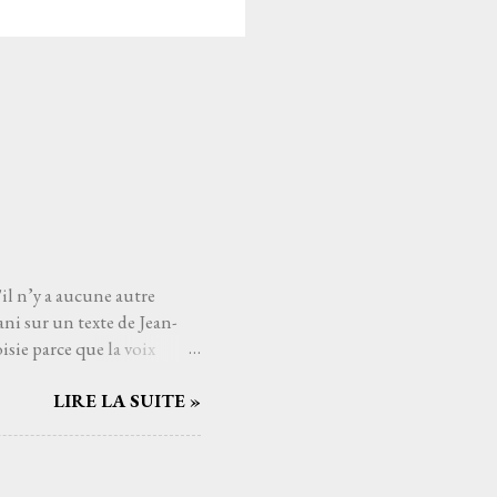
'il n’y a aucune autre
ni sur un texte de Jean-
sie parce que la voix
mé connaître, avec qui
LIRE LA SUITE »
Serge Reggiani, c’est
ts du monde de la musique.
us les temps. Et si
nt. C'est une de ces