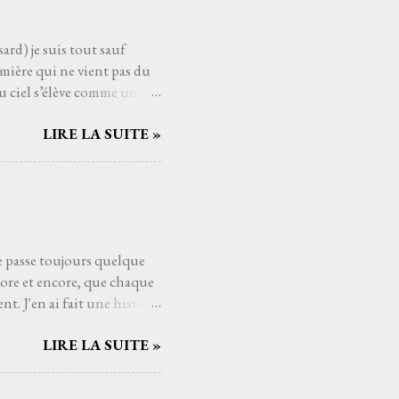
aucoup de gens j'imagine,
ard) je suis tout sauf
mière qui ne vient pas du
u ciel s’élève comme un
ui pèsent sur les épaules
LIRE LA SUITE »
ssant la mélodie se mêler à
es cieux dès fois que… un
t au cœur comme un poème
éloigne, comme si Higelin me
eux. Les souvenirs, les
se passe toujours quelque
core et encore, que chaque
t. J'en ai fait une histoire
raides (1989) de Têtes
LIRE LA SUITE »
voir y trouver sa place dans
pas besoin de moi, mais
 les rêves et dans les