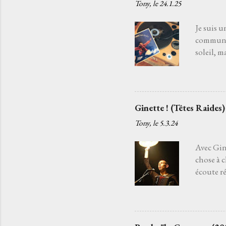
Tony, le
24.1.25
chansons
c'est par
Je suis u
commun. 
soleil, m
souffle d
disparaît
la danse 
chanteur
Ginette ! (Têtes Raides)
ancien qu
Tony, le
5.3.24
tendait l
regrets, l
Avec Gine
chose à 
écoute ré
sans fin.
Raides . 
cette sus
moi j’ai 