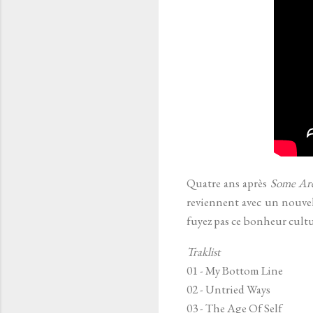
Quatre ans après
Some Are
reviennent avec un nouvel
fuyez pas ce bonheur cultu
Traklist
01 - My Bottom Line
02 - Untried Ways
03 - The Age Of Self