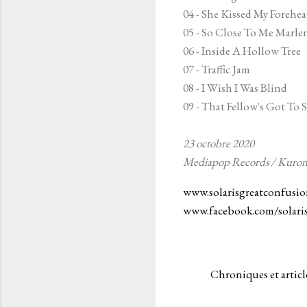
04 - She Kissed My Forehe
05 - So Close To Me Marle
06 - Inside A Hollow Tree
07 - Traffic Jam
08 - I Wish I Was Blind
09 - That Fellow's Got To
23 octobre 2020
Mediapop Records / Kuro
www.solarisgreatconfusi
www.facebook.com/solari
Chroniques et articl