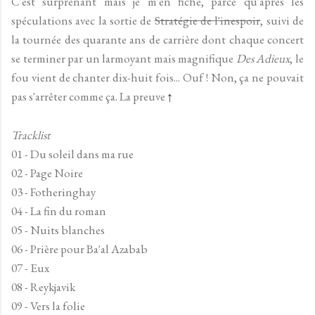
C'est surprenant mais je m'en fiche, parce qu'après les
spéculations avec la sortie de
Stratégie de l'inespoir
, suivi de
la tournée des quarante ans de carrière dont chaque concert
se terminer par un larmoyant mais magnifique
Des Adieux
, l
e
fou vient de chanter dix-huit fois... Ouf ! Non, ça ne pouvait
pas s'arrêter comme ça. La preuve
↑
Tracklist
01 - Du soleil dans ma rue
02 - Page Noire
03 - Fotheringhay
04 - La fin du roman
05 - Nuits blanches
06 - Prière pour Ba'al Azabab
07 - Eux
08 - Reykjavik
09 - Vers la folie