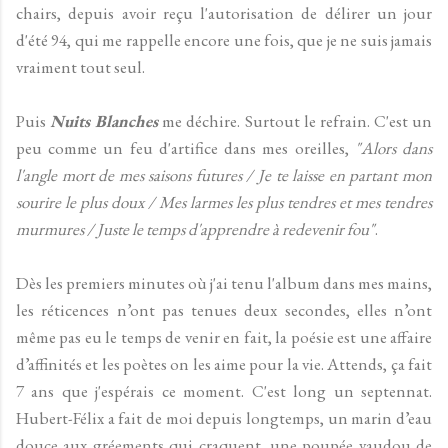
chairs, depuis avoir reçu l'autorisation de délirer un jour
d'été 94, qui me rappelle encore une fois, que je ne suis jamais
vraiment tout seul.
Puis
Nuits Blanches
me déchire. Surtout le refrain. C'est un
peu comme un feu d'artifice dans mes oreilles,
"Alors dans
l'angle mort de mes saisons futures / Je te laisse en partant mon
sourire le plus doux / Mes larmes les plus tendres et mes tendres
murmures / Juste le temps d'apprendre à redevenir fou"
.
Dès les premiers minutes où j'ai tenu l'album dans mes mains,
les réticences n’ont pas tenues deux secondes, elles n’ont
même pas eu le temps de venir en fait, la poésie est une affaire
d’affinités et les poètes on les aime pour la vie. Attends, ça fait
7 ans que j'espérais ce moment. C'est long un septennat.
Hubert-Félix a fait de moi depuis longtemps, un marin d’eau
douce aux gréements qui craquent, une poupée vaudou de