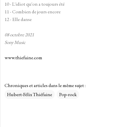
10 - L'idiot qu'on a toujours été
11 - Combien de jours encore
12 - Elle danse
08 octobre 2021
Sony Music
www.thiefaine.com
Chroniques et articles dans le même sujet :
Hubert-Félix Thiéfaine
Pop-rock
C
o
m