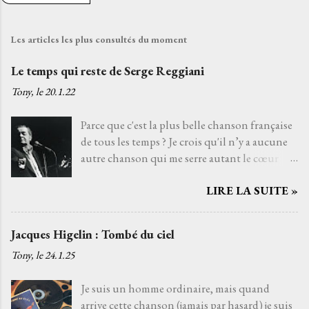
Les articles les plus consultés du moment
Le temps qui reste de Serge Reggiani
Tony, le
20.1.22
Parce que c'est la plus belle chanson française
de tous les temps ? Je crois qu'il n’y a aucune
autre chanson qui me serre autant le cœur
que Le temps qui reste de Serge Reggiani sur
LIRE LA SUITE »
un texte de Jean-Loup Dabadie et une très
belle musique d'Alain Goraguer. Je ne l’ai pas
choisie parce que la voix fatiguée de son
Jacques Higelin : Tombé du ciel
interprète me rappelle celle d'un grand-père
Tony, le
24.1.25
que j'aurais aimé connaître, avec qui j'aurais
pu découvrir la vie. Je ne l’ai pas non plus
Je suis un homme ordinaire, mais quand
choisie parce que choisir Serge Reggiani, c’est
arrive cette chanson (jamais par hasard) je suis
choisir l'un des moyens le plus sûr pour éviter