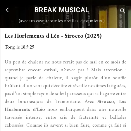
Accéder au contenu principal
BREAK MUSICAL
(avec un casque sur les oreilles, c'est mieux.)
Les Hurlements d'Léo - Sirocco (2025)
Tony, le
18.9.25
Un peu de chaleur ne nous ferait pas de mal en ce mois de
septembre encore estival, n’est-ce pas ? Mais attention :
quand je parle de chaleur, il s’agit plutôt d’un souffle
brûlant, d’un vent qui décoiffe et réveille nos âmes fatiguées,
pas d’un simple rayon de soleil paresseux qui se bagarre entre
deux bourrasques de Tramontane. Avec
Sirocco
,
Les
Hurlements d’Léo
nous embarquent dans une nouvelle
traversée intense, entre cris de fraternité et ballades
cabossées. Comme ils savent si bien faire, comme ça fait si