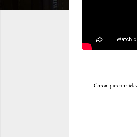
Chroniques et articles
C
o
m
m
e