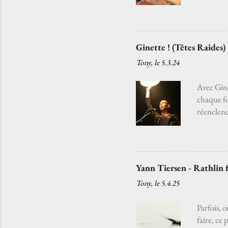
premières
une brume 
regarde le
d’fleurs…
Ginette ! (Têtes Raides)
sans jama
Tony, le
5.3.24
ne suis pl
balayés pa
Avec Gine
chaque fo
réenclenc
Ginette e
vivre cel
temps. Cet
besoin de 
Yann Tiersen - Rathlin 
souvenirs
Tony, le
5.4.25
qu’on tro
d'ac...
Parfois, 
faire, ce