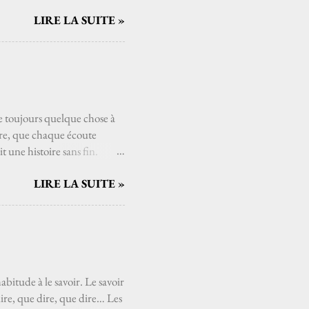
disparaît, s’évapore comme
LIRE LA SUITE »
nse du vent. Parfois je
teur de charme ou un pot
 j'aurais toujours connu
ain pour m’arracher au sol. Je
eurs, les chagrins s’effacent,
sse toujours quelque chose à
ore, que chaque écoute
t une histoire sans fin.
de Têtes Raides . Il faut
LIRE LA SUITE »
lace dans cette suspension du
’ai besoin d’elle. J’ai
our rouvrir les tiroirs de
elle, qu’on ne s’en lasse pas,
rt mais ça suffira. Les notes
abitude à le savoir. Le savoir
ire, que dire, que dire… Les