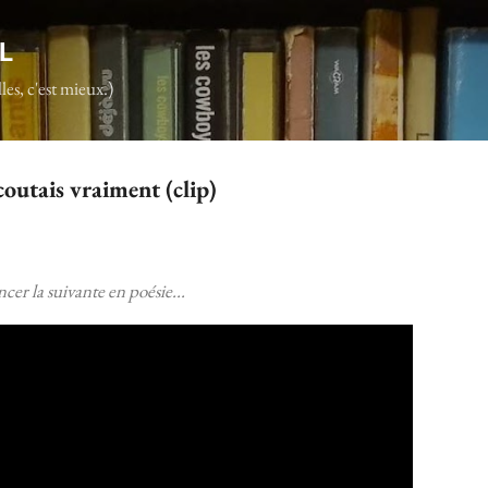
Accéder au contenu principal
L
les, c'est mieux.)
outais vraiment (clip)
cer la suivante en poésie...