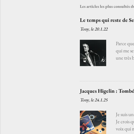
Les articles les plus consultés
Le temps qui reste de S
Tony, le
20.1.22
Parce que
qui me se
une très 
rappelle c
non plus c
de pierre
chanson fr
Jacques Higelin : Tombé
personnel
Tony, le
24.1.25
beaucoup 
Je suis u
Je crois 
voix qui 