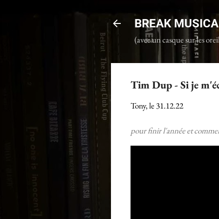
BREAK MUSICA
(avec un casque sur les oreil
Tim Dup - Si je m'éc
Tony, le
31.12.22
pour finir l'année et commen