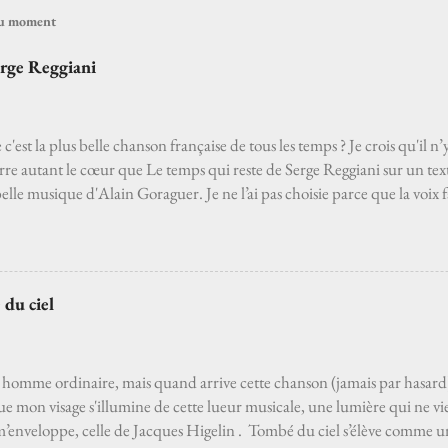
 du moment
erge Reggiani
 c'est la plus belle chanson française de tous les temps ? Je crois qu'il 
rre autant le cœur que Le temps qui reste de Serge Reggiani sur un te
belle musique d'Alain Goraguer. Je ne l’ai pas choisie parce que la voix 
elle d'un grand-père que j'aurais aimé connaître, avec qui j'aurais pu déc
hoisie parce que choisir Serge Reggiani, c’est choisir l'un des moyens le 
s des pédants du monde de la musique. Je l’ai choisie parce que, pour moi
ançaise de tous les temps. Et si quelqu’un venait à dire que ce n’est pas 
 du ciel
lement. C'est une de ces chansons que l’on ne découvre pas par hasa
de gens j'imagine, c'est par le film Deux jours à tuer avec Albert Dupo
n homme ordinaire, mais quand arrive cette chanson (jamais par hasard
que mon visage s'illumine de cette lueur musicale, une lumière qui ne vi
m’enveloppe, celle de Jacques Higelin . Tombé du ciel s’élève comme un 