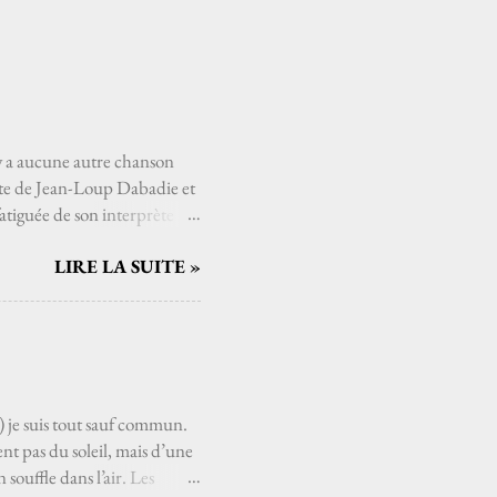
n’y a aucune autre chanson
xte de Jean-Loup Dabadie et
fatiguée de son interprète me
ouvrir la vie. Je ne l’ai pas
LIRE LA SUITE »
plus sûr pour éviter les jets
, c’est la plus belle
le cas, je le prendrais
rd. Pour moi, et comme pour
ntel qu...
) je suis tout sauf commun.
ent pas du soleil, mais d’une
souffle dans l’air. Les