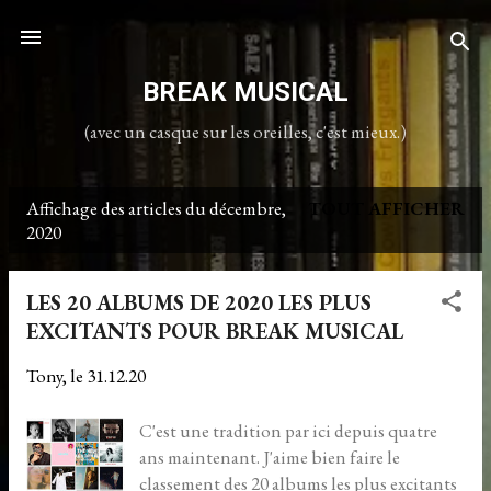
Accéder au contenu principal
BREAK MUSICAL
(avec un casque sur les oreilles, c'est mieux.)
Affichage des articles du décembre,
TOUT AFFICHER
A
2020
r
t
LES 20 ALBUMS DE 2020 LES PLUS
EXCITANTS POUR BREAK MUSICAL
i
c
Tony, le
31.12.20
l
C'est une tradition par ici depuis quatre
e
ans maintenant. J'aime bien faire le
classement des 20 albums les plus excitants
s