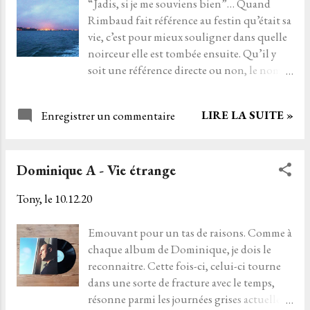
“Jadis, si je me souviens bien”… Quand
festivals québécois, mais reste encore
Rimbaud fait référence au festin qu’était sa
inconnu en France. J'ai bu est un livre-
vie, c’est pour mieux souligner dans quelle
disque qui est là pour nous faire rattraper
noirceur elle est tombée ensuite. Qu’il y
le temps perdu et nous plonger dans
soit une référence directe ou non, le nom
l'univers lointain de ces terres
de la formation brestoise entre
francophones du bout du monde. Dossier
parfaitement en résonance avec le poème
de presse 11 décembre 2020 /
LIRE LA SUITE »
Enregistrer un commentaire
emblématique d’Une Saison en Enfer.
www.qrbp.bandcamp.com/album/jai-bu
FESTIN fait de la chanson noire. Une
crépusculaire dérive à la croisée du dark
Dominique A - Vie étrange
folk, du spoken words ou du rock
expérimental, qui ne manquera pas
Tony, le
10.12.20
d’évoquer les heures les plus sombres de
Mendelson, et que désobscurcissent à
Emouvant pour un tas de raisons. Comme à
peine les références internationales (Low,
chaque album de Dominique, je dois le
Smog, the Bad Seeds…). Pour cet album au
reconnaitre. Cette fois-ci, celui-ci tourne
titre évocateur, “Certains pourraient
dans une sorte de fracture avec le temps,
disparaître”, l’enregistrement s’est fait à la
résonne parmi les journées grises actuelles.
maison, en solo, avec pour seul maître à