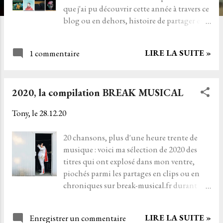
que j'ai pu découvrir cette année à travers ce
blog ou en dehors, histoire de partager et
de nous rappeler que ce fut quand même
musicalement une belle année malgré la
LIRE LA SUITE »
1 commentaire
violence du gouvernement envers le monde
culturel. L'histoire retiendra que la culture
est essentielle à nos vies, c'est déjà ça. > Je
2020, la compilation BREAK MUSICAL
remarque, comme chaque année, qu'il y a
beaucoup d'albums en français dans mes
Tony, le
28.12.20
choix. Vu que je suis une quiche en anglais,
ceci explique cela. La deuxième remarque
20 chansons, plus d'une heure trente de
est que le premier confinement a vu naitre
musique : voici ma sélection de 2020 des
des opus fort émotionnellement. Vie
titres qui ont explosé dans mon ventre,
Etrange de Dominique A avec ses
piochés parmi les partages en clips ou en
magnifiques hommages à Christophe et
chroniques sur break-musical.fr durant
Philippe Pascal en reprenant L'éclaircie du
toute l'année. C'est une compilation et c'est
groupe rennais Marc Seberg . J'aime
un bon coup de rétro dans les oreilles ! 01 -
profondément Falaises ! de Mirabelle Gilis
LIRE LA SUITE »
Enregistrer un commentaire
Julien Doré - Nous 02 - Tiou - Jeux de