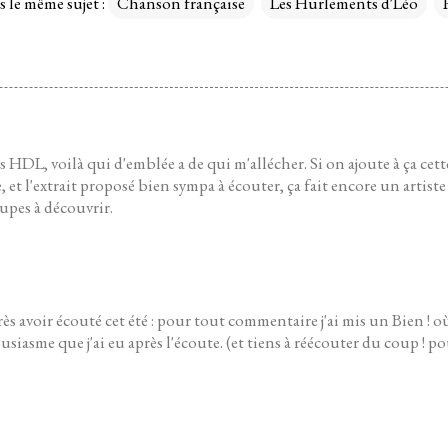
s le même sujet :
Chanson française
Les Hurlements d'Léo
HDL, voilà qui d'emblée a de qui m'allécher. Si on ajoute à ça cet
et l'extrait proposé bien sympa à écouter, ça fait encore un artiste 
pes à découvrir.
rès avoir écouté cet été : pour tout commentaire j'ai mis un Bien ! 
usiasme que j'ai eu après l'écoute. (et tiens à réécouter du coup ! 