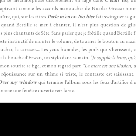
 Captivant comme les accords manouches de Nicolas Grosso nourr
re, qui, sur les titres
Parle m'en
ou
No hier
fait swinguer sa gu
s quand Bertille se met à chanter, il n'est plus question de glis
s pins chantants de Sète. Sans parler que je frétille quand Bertille 
este instinctif de monter le volume, de tourner le bouton au max
ucher, la caresser.... Les yeux humides, les poils qui s'hérissent, e
t la bouche d'Erwan, un stylo dans sa main.
"Je supplie la lame, qu'e
mon sourire se fige, et mon regard part.
"La mort est une illusion, 
éjouissance sur un thème si triste, le contraste est saisissant.
Over my window
qui termine l'album sous les feux d'artifice d
comme une fenêtre ouverte vers la vie.