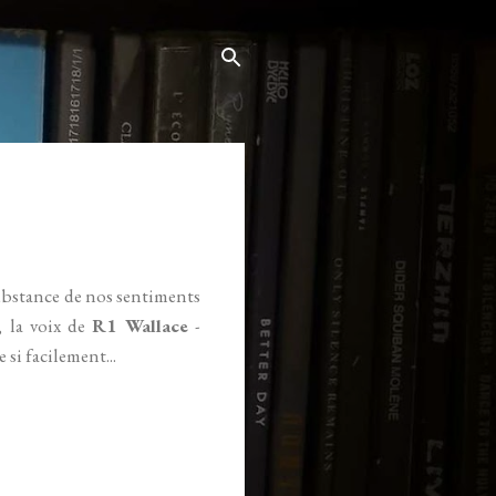
 substance de nos sentiments
e, la voix de
R1 Wallace
-
 si facilement...