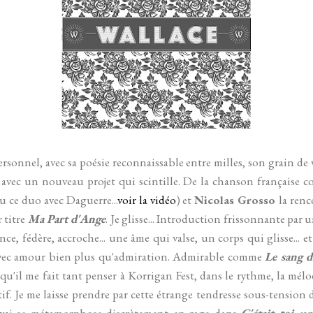
rsonnel, avec sa poésie reconnaissable entre milles, son grain de v
 avec un nouveau projet qui scintille. De la chanson française c
 ce duo avec Daguerre...
voir la vidéo
) et
Nicolas Grosso
la renc
r titre
Ma Part d'Ange
. Je glisse... Introduction frissonnante par
nce, fédère, accroche... une âme qui valse, un corps qui glisse... e
 avec amour bien plus qu'admiration. Admirable comme
Le sang d
u'il me fait tant penser à Korrigan Fest, dans le rythme, la mélod
tif. Je me laisse prendre par cette étrange tendresse sous-tension
e qui se métamorphose discrètement en rage dans
C'était toi
, u