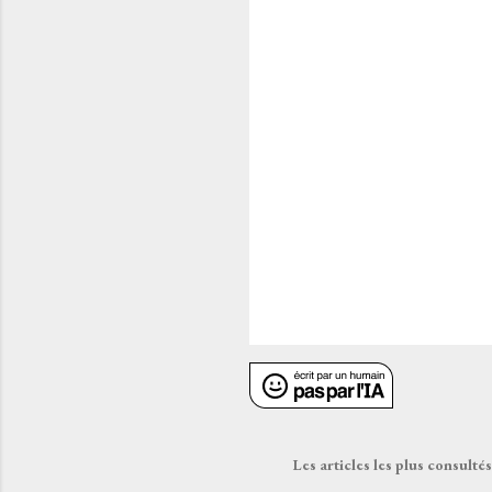
E
n
r
e
g
i
Les articles les plus consult
s